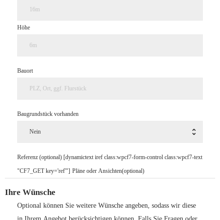
Höhe
Bauort
Baugrundstück vorhanden
Referenz (optional) [dynamictext iref class:wpcf7-form-control class:wpcf7-text
"CF7_GET key='ref'"]
Pläne oder Ansichten(optional)
Ihre Wünsche
Optional können Sie weitere Wünsche angeben, sodass wir diese
in Ihrem Angebot berücksichtigen können. Falls Sie Fragen oder